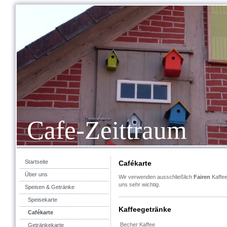
Cafe-Zeittraum
Startseite
Cafékarte
Über uns
Wir verwenden ausschließlich
Fairen
Kaffee
uns sehr wichtig.
Speisen & Getränke
Speisekarte
Kaffeegetränke
Cafékarte
Becher Kaffee
Getränkekarte